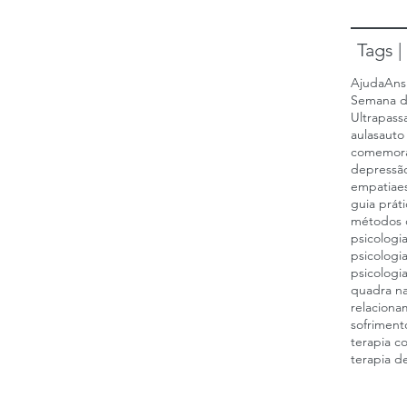
Tags |
Ajuda
Ans
Semana d
Ultrapass
aulas
auto
comemor
depressã
empatia
e
guia prát
métodos 
psicologi
psicologi
psicologi
quadra nat
relaciona
sofriment
terapia c
terapia de