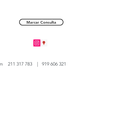
Marcar Consulta
om
211 317 783 | 919 606 321