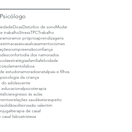
 Psicólogo
iedade
Dicas
Distúrbio de sono
Mudar
e trabalho
Stress
TPC
Trabalho
ar
amor
amor próprio
aprendizagens
 estima
casais
casal
casamento
ciúmes
ações
compreensão
confiança
o
desconforto
dia dos namorados
scola
estratégias
família
felicidade
ico
isolamento
lisboa
de estudo
namorados
natal
pais e filhos
a
psicologia da criança
a do adolescente
a educacional
psicoterapia
alícia
regresso às aulas
mentos
relações saudáveis
respeito
o
solidão
solteiros
são valentim
onjugal
terapia de casal
 casal lisboa
tristeza