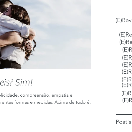
(E)Rev
(E)R
(E)R
(E)
(E)
(E)
(E)R
(E)
is? Sim!
(E)
(E)R
elicidade, compreensão, empatia e
(E)
entes formas e medidas. Acima de tudo é...
Post'